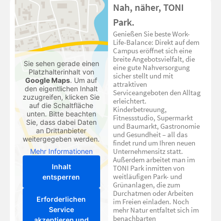
Nah, näher, TONI
Park.
Genießen Sie beste Work-
Life-Balance: Direkt auf dem
Campus eröffnet sich eine
breite Angebotsvielfalt, die
Sie sehen gerade einen
eine gute Nahversorgung
Platzhalterinhalt von
sicher stellt und mit
Google Maps
. Um auf
attraktiven
den eigentlichen Inhalt
Serviceangeboten den Alltag
zuzugreifen, klicken Sie
erleichtert.
auf die Schaltfläche
Kinderbetreuung,
unten. Bitte beachten
Fitnessstudio, Supermarkt
Sie, dass dabei Daten
und Baumarkt, Gastronomie
an Drittanbieter
und Gesundheit – all das
weitergegeben werden.
findet rund um Ihren neuen
Unternehmensitz statt.
Mehr Informationen
Außerdem arbeitet man im
Inhalt
TONI Park inmitten von
weitläufigen Park- und
entsperren
Grünanlagen, die zum
Durchatmen oder Arbeiten
Erforderlichen
im Freien einladen. Noch
Service
mehr Natur entfaltet sich im
benachbarten
akzeptieren und