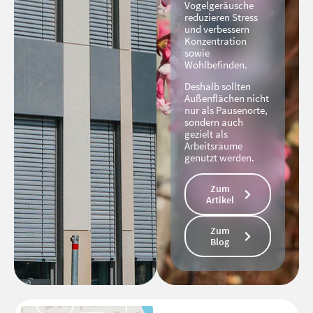
Vogelgeräusche
reduzieren Stress
und verbessern
Konzentration
sowie
Wohlbefinden.
Deshalb sollten
Außenflächen nicht
nur als Pausenorte,
sondern auch
gezielt als
Arbeitsräume
genutzt werden.
Zum
Artikel
Zum
Blog