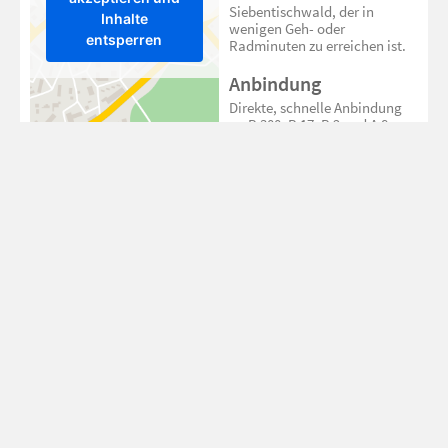
Siebentischwald, der in
Inhalte
wenigen Geh- oder
entsperren
Radminuten zu erreichen ist.
Anbindung
Direkte, schnelle Anbindung
an B 300, B 17, B 2 und A 8.
ÖPNV-Anbindung mit
Buslinie 41 und Tramlinien 2
und 3.
Bundesstraße B300
300 m
Augsburg
4
Hauptbahnhof
km
Augsburg Stadtmitte
5 km
Flughafen Augsburg
19 km
Airport München
97 km
Einkaufen