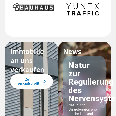
Immobilie
News
an uns
Natur
verkaufen
zur
Zum
Regulierung
Ankaufsprofil
des
Nervensyst
Natürliche
Umgebungen wie
frische Luft und