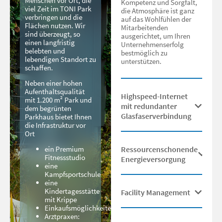
Menschen vor Ort, die
Kompetenz und Sorgfalt,
viel Zeit im TONI Park
die Atmosphäre ist ganz
verbringen und die
auf das Wohlfühlen der
Flächen nutzen. Wir
Mitarbeitenden
sind überzeugt, so
ausgerichtet, um Ihren
einen langfristig
Unternehmenserfolg
belebten und
bestmöglich zu
lebendigen Standort zu
unterstützen.
schaffen.
Neben einer hohen
Aufenthaltsqualität
Highspeed-Internet
mit 1.200 m² Park und
mit redundanter
dem begrünten
Glasfaserverbindung
Parkhaus bietet Ihnen
die Infrastruktur vor
Ort
Ressourcenschonende
ein Premium
Fitnessstudio
Energieversorgung
eine
Kampfsportschule
eine
Kindertagesstätte
Facility Management
mit Krippe
Einkaufsmöglichkeiten
Arztpraxen: