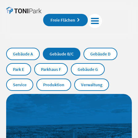
Freie Flächen
Gebäude A
Gebäude B/C
Gebäude D
Park E
Parkhaus F
Gebäude G
Service
Produktion
Verwaltung