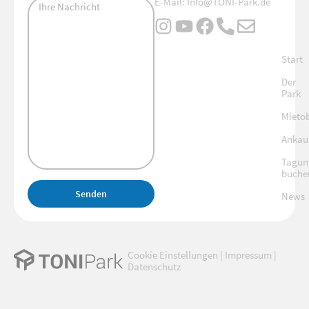
E-Mail: Info@TONI-Park.de
Start
Der
Park
Mietob
Ankauf
Tagun
buche
Senden
News
Alternative:
Cookie Einstellungen
|
Impressum
|
Datenschutz