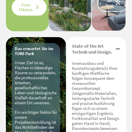
3D
Freie
Tour
Flächen
State-of-the Art
Das erwartet Sie im
Technik und Design.
TONI Park
Unser Ziel ist es,
Innenausbau und
Flächen in lebendige
Ausstattungsdetails Ihrer
Räume zu verwandeln,
künftigen Mietfläche
die professionelles
folgen konsequent dem
Arbeiten,
niveauvollen
gesellschaftliches
Gesamtkonzept.
Leben und ökologische
Zeitgemäße Materialien,
Vielfalt dauerhaft an
leistungsstarke Technik
einem Ort vereinen.
und präzise Ausführung
fügen sich zu einem
Ein wichtiger Faktor für
einzigartigen Ergebnis.
unsere
Funktionalität und Design
Projektentwicklung ist
gehen Hand in Hand,
das Wohlbefinden der
Raumkonzepte beweisen