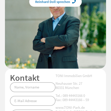
Reinhard Doll sprechen
Kontakt
TONI Immobilien GmbH
Neuhauser Str. 27
80331 München
Tel.: 089 44443166 0
Fax: 089 44443166 – 59
www.TONI-Park.de