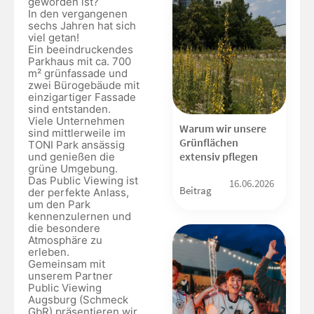
geworden ist?
In den vergangenen
sechs Jahren hat sich
viel getan!
Ein beeindruckendes
Parkhaus mit ca. 700
m² grünfassade und
zwei Bürogebäude mit
einzigartiger Fassade
sind entstanden.
Viele Unternehmen
Warum wir unsere
sind mittlerweile im
Grünflächen
TONI Park ansässig
extensiv pflegen
und genießen die
grüne Umgebung.
Das Public Viewing ist
16.06.2026
Beitrag
der perfekte Anlass,
um den Park
kennenzulernen und
die besondere
Atmosphäre zu
erleben.
Gemeinsam mit
unserem Partner
Public Viewing
Augsburg (Schmeck
GbR) präsentieren wir