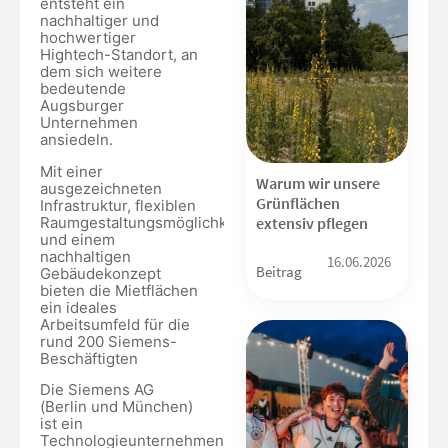
entsteht ein
nachhaltiger und
hochwertiger
Hightech-Standort, an
dem sich weitere
bedeutende
Augsburger
Unternehmen
ansiedeln.
Mit einer
Warum wir unsere
ausgezeichneten
Grünflächen
Infrastruktur, flexiblen
Raumgestaltungsmöglichkeiten
extensiv pflegen
und einem
nachhaltigen
16.06.2026
Beitrag
Gebäudekonzept
bieten die Mietflächen
ein ideales
Arbeitsumfeld für die
rund 200 Siemens-
Beschäftigten
Die Siemens AG
(Berlin und München)
ist ein
Technologieunternehmen