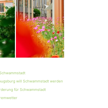
: Schwammstadt
Augsburg will Schwammstadt werden
rderung für Schwammstadt
tremwetter