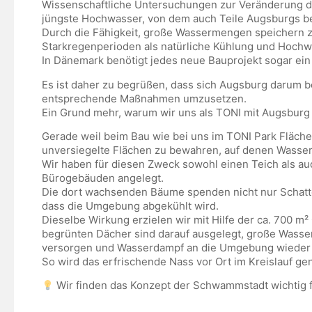
Wissenschaftliche Untersuchungen zur Veränderung de
jüngste Hochwasser, von dem auch Teile Augsburgs be
Durch die Fähigkeit, große Wassermengen speichern z
Starkregenperioden als natürliche Kühlung und Hoch
In Dänemark benötigt jedes neue Bauprojekt sogar ei
Es ist daher zu begrüßen, dass sich Augsburg darum
entsprechende Maßnahmen umzusetzen.
Ein Grund mehr, warum wir uns als TONI mit Augsburg i
Gerade weil beim Bau wie bei uns im TONI Park Flächen
unversiegelte Flächen zu bewahren, auf denen Wasser
Wir haben für diesen Zweck sowohl einen Teich als au
Bürogebäuden angelegt.
Die dort wachsenden Bäume spenden nicht nur Schatten
dass die Umgebung abgekühlt wird.
Dieselbe Wirkung erzielen wir mit Hilfe der ca. 700 m
begrünten Dächer sind darauf ausgelegt, große Wasse
versorgen und Wasserdampf an die Umgebung wieder
So wird das erfrischende Nass
vor Ort im Kreislauf gen
Wir finden das Konzept der Schwammstadt wichtig f