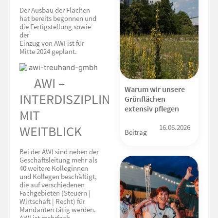
Der Ausbau der Flächen
hat bereits begonnen und
die Fertigstellung sowie
der
Einzug von AWI ist für
Mitte 2024 geplant.
AWI –
Warum wir unsere
INTERDISZIPLINÄR
Grünflächen
extensiv pflegen
MIT
16.06.2026
WEITBLICK
Beitrag
Bei der AWI sind neben der
Geschäftsleitung mehr als
40 weitere Kolleginnen
und Kollegen beschäftigt,
die auf verschiedenen
Fachgebieten (Steuern |
Wirtschaft | Recht) für
Mandanten tätig werden.
AWI ist mehrfach