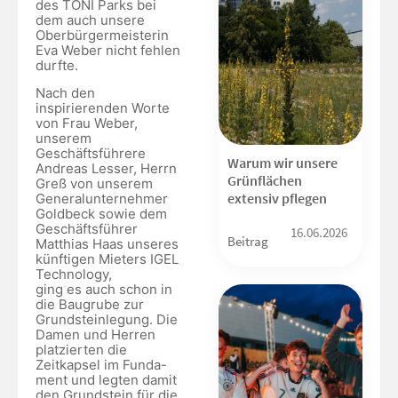
des TONI Parks bei
dem auch unsere
Oberbürgermeisterin
Eva Weber nicht fehlen
durfte.
Nach den
inspirierenden Worte
von Frau Weber,
unserem
Geschäftsführere
Warum wir unsere
Andreas Lesser, Herrn
Grünflächen
Greß von unserem
extensiv pflegen
Generalunternehmer
Goldbeck sowie dem
Geschäftsführer
16.06.2026
Beitrag
Matthias Haas unseres
künftigen Mieters IGEL
Technology,
ging es auch schon in
die Baugrube zur
Grundsteinlegung. Die
Damen und Herren
platzierten die
Zeitkapsel im Funda-
ment und legten damit
den Grundstein für die