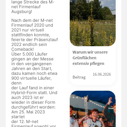
lange Strecke des M-
net Firmenlauf
Augsburg!
Nach dem der M-net
Firmenlauf 2020 und
2021 nur virtuell
stattfinden konmte,
feierte der Präsenzlauf
2022 endlich sein
Comeback!
Warum wir unsere
Über 5.000 Läufer
Grünflächen
gingen an der Messe
extensiv pflegen
in den vergangenen
Jahren an den Start,
dazu kamen noch etwa
16.06.2026
Beitrag
900 virtuelle Läufer,
denn
der Lauf fand in einer
Hybrid-Form statt. Und
auch 2023 ist er
wieder in dieser Form
durchgeführt worden:
Am 25. Mai 2023
startet
der 12. M-net
Firmenlauf sowohl vor