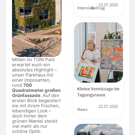
23.07.2026
Interview
Beitrag
Mitten im TONI Park
erwartet euch ein
absolutes Highlight –
unser Parkhaus mit
einer imposanten,
rund
700
Kleine Vernissage im
Quadratmeter großen
Tagungsraum
Grünfassade
. Auf den
ersten Blick begeistert
sie mit ihrem frischen,
22.07.2026
News
lebendigen Look –
doch hinter dem
grünen Mantel steckt
viel mehr als nur
schöne Optik.