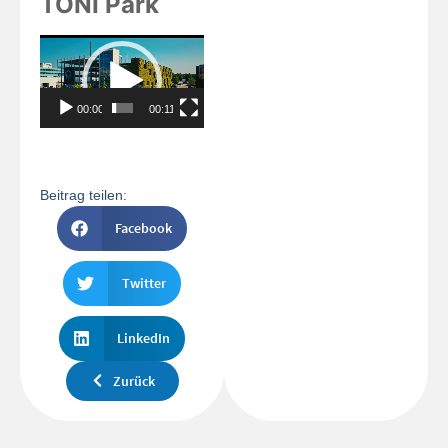
TONI Park
Video-
Player
00:00
00:11
Beitrag teilen:
Facebook
Twitter
LinkedIn
Zurück