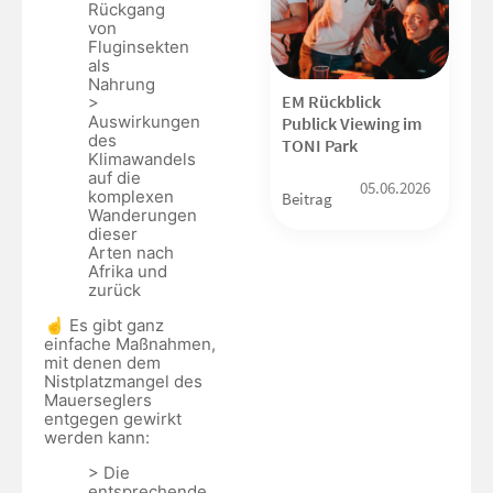
Rückgang
von
Fluginsekten
als
Nahrung
EM Rückblick
>
Auswirkungen
Publick Viewing im
des
TONI Park
Klimawandels
auf die
05.06.2026
komplexen
Beitrag
Wanderungen
dieser
Arten nach
Afrika und
zurück
☝️ Es gibt ganz
einfache Maßnahmen,
mit denen dem
Nistplatzmangel des
Mauerseglers
entgegen gewirkt
werden kann:
> Die
entsprechende