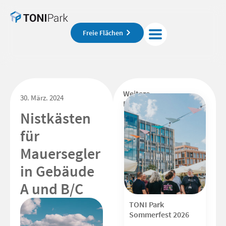
Freie Flächen
Weitere
30. März. 2024
Beiträge
Nistkästen
für
Mauersegler
in Gebäude
A und B/C
TONI Park
Sommerfest 2026