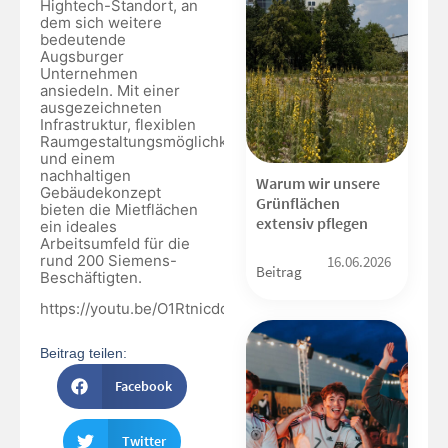
Hightech-Standort, an
dem sich weitere
bedeutende
Augsburger
Unternehmen
ansiedeln. Mit einer
ausgezeichneten
Infrastruktur, flexiblen
Raumgestaltungsmöglichkeiten
und einem
nachhaltigen
Warum wir unsere
Gebäudekonzept
Grünflächen
bieten die Mietflächen
extensiv pflegen
ein ideales
Arbeitsumfeld für die
rund 200 Siemens-
16.06.2026
Beitrag
Beschäftigten.
https://youtu.be/O1Rtnicdqfs
Beitrag teilen:
Facebook
Twitter