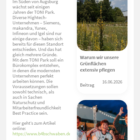
Im Süden von Augsburg
wächst seit einigen
Jahren der TONI Park.
Diverse Hightech-
Unternehmen – Siemens,
makandra, Yunex,
Infineon und Igel sind nur
einige davon – haben sich
bereits für diesen Standort
entschieden. Und das hat
gleich mehrere Gründe.
Warum wir unsere
Mit dem TONI Park soll ein
Grünflächen
Bürokomplex entstehen,
extensiv pflegen
in denen die modernsten
Unternehmen perfekt
arbeiten können. Die
16.06.2026
Beitrag
Voraussetzungen sollen
sowohl technisch, als
auch in Sachen
Naturschutz und
Mitarbeiterfreundlichkeit
Best Practice sein.
Hier geht’s zum Artikel
online:
https://www.b4bschwaben.de