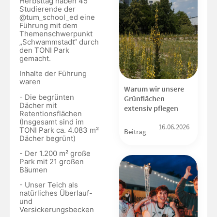
Herbsttag haben 45
Studierende der
@tum_school_ed eine
Führung mit dem
Themenschwerpunkt
„Schwammstadt“ durch
den TONI Park
gemacht.
Inhalte der Führung
waren
Warum wir unsere
- Die begrünten
Grünflächen
Dächer mit
extensiv pflegen
Retentionsflächen
(Insgesamt sind im
16.06.2026
TONI Park ca. 4.083 m²
Beitrag
Dächer begrünt)
- Der 1.200 m² große
Park mit 21 großen
Bäumen
- Unser Teich als
natürliches Überlauf-
und
Versickerungsbecken