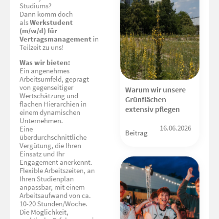
Studiums?
Dann komm doch
als
Werkstudent
(m/w/d) für
Vertragsmanagement
in
Teilzeit zu uns!
Was wir bieten:
Ein angenehmes
Arbeitsumfeld, geprägt
von gegenseitiger
Warum wir unsere
Wertschätzung und
Grünflächen
flachen Hierarchien in
extensiv pflegen
einem dynamischen
Unternehmen.
16.06.2026
Eine
Beitrag
überdurchschnittliche
Vergütung, die Ihren
Einsatz und Ihr
Engagement anerkennt.
Flexible Arbeitszeiten, an
Ihren Studienplan
anpassbar, mit einem
Arbeitsaufwand von ca.
10-20 Stunden/Woche.
Die Möglichkeit,