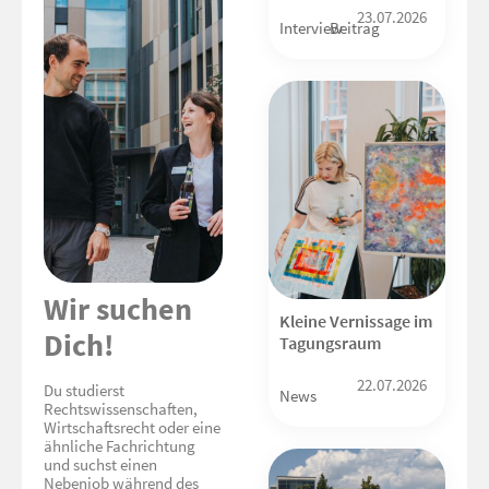
23.07.2026
Interview
Beitrag
Wir suchen
Kleine Vernissage im
Dich!
Tagungsraum
22.07.2026
Du studierst
News
Rechtswissenschaften,
Wirtschaftsrecht oder eine
ähnliche Fachrichtung
und suchst einen
Nebenjob während des